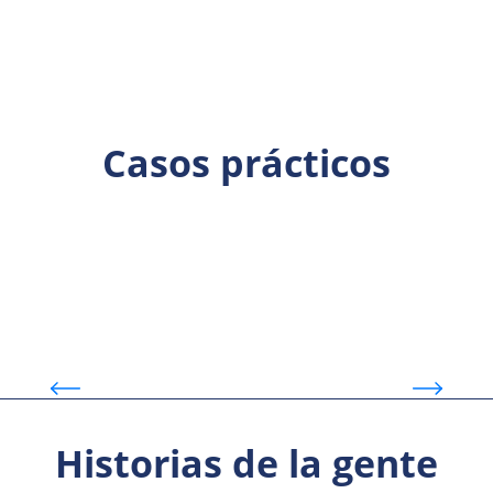
Casos prácticos
Fleet Complete
Ta
Historias de la gente