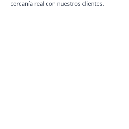
cercanía real con nuestros clientes.
Nombre
*
Nombre
de
la
empresa