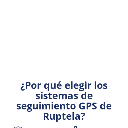
Pro5S
¿Por qué elegir los
Segmento avanzado
sistemas de
Lectura CAN para HCV y LCV
seguimiento GPS de
Comunicación por audio
Ruptela?
Lectura de remolques y frío