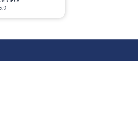
asa IP68
5.0