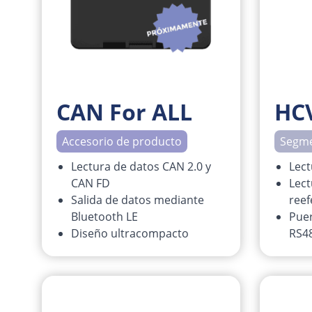
CAN For ALL
HC
Accesorio de producto
Segme
Lectura de datos CAN 2.0 y
Lect
CAN FD
Lect
Salida de datos mediante
reef
Bluetooth LE
Puer
Diseño ultracompacto
RS4