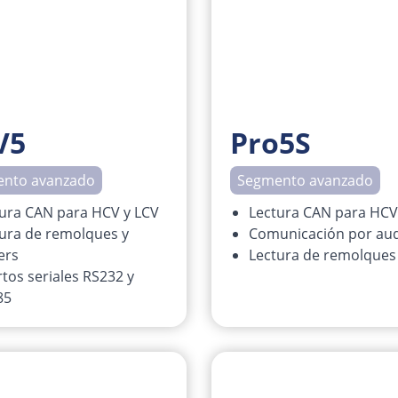
V5
Pro5S
nto avanzado
Segmento avanzado
ura CAN para HCV y LCV
Lectura CAN para HCV
ura de remolques y
Comunicación por au
ers
Lectura de remolques 
tos seriales RS232 y
85