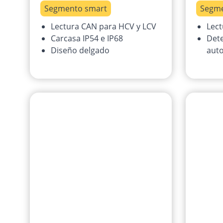
Segmento smart
Segme
Lectura CAN para HCV y LCV
Lect
Carcasa IP54 e IP68
Dete
Diseño delgado
auto