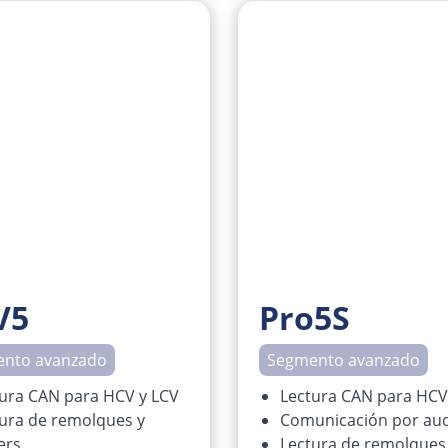
V5
Pro5S
nto avanzado
Segmento avanzado
ura CAN para HCV y LCV
Lectura CAN para HCV
ura de remolques y
Comunicación por au
ers
Lectura de remolques 