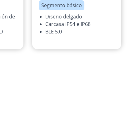
Segmento básico
ión de
Diseño delgado
Carcasa IP54 e IP68
ID
BLE 5.0