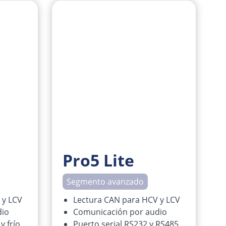
Pro5 Lite
Segmento avanzado
 y LCV
Lectura CAN para HCV y LCV
dio
Comunicación por audio
y frío
Puerto serial RS232 y RS485