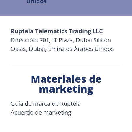
Unidos
Ruptela Telematics Trading LLC
Dirección: 701, IT Plaza, Dubai Silicon
Oasis, Dubái, Emiratos Árabes Unidos
Ruptela India Pvt
Dirección:
811, Agarwal Center
Materiales de
Kanchpada, Malad West
marketing
Mumbai – 400064
Teléfono:
+91 98339 91155
Guía de marca de Ruptela
Correo electrónico:
india@ruptela.com
Acuerdo de marketing